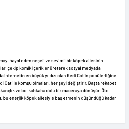
mayı hayal eden neşeli ve sevimli bir köpek ailesinin
oları çekip komik içerikler üreterek sosyal medyada
a internetin en büyük yıldızı olan Kedi Cat’in popülerliğine
i Cat ile komşu olmaları, her şeyi değiştirir. Başta rekabet
ıskançlık ve bol kahkaha dolu bir maceraya dönüşür. Öte
sı, bu enerjik köpek ailesiyle baş etmenin düşündüğü kadar