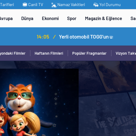
arifleri
Canli TV
Namaz Vakitleri
Yol Durumu
Avrupa
Dünya
Ekonomi
Spor
Magazin & Eğlence
Sa
omobil TOGG’un ustaları burada yetişecek
yondaki Filmler
Haftanın Filmleri
Popüler Fragmanlar
Vizyon Tak