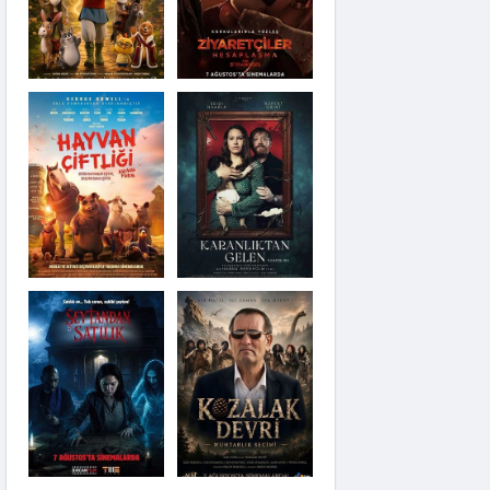
Karanlıktan Gelen
Şeytandan Satılık
Moana
Kozalak Devri