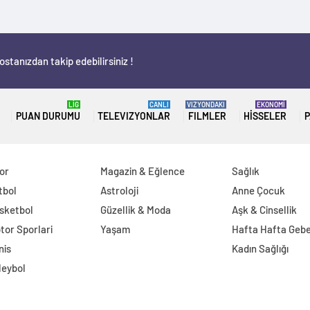
stanızdan takip edebilirsiniz !
LİG
CANLI
VIZYONDAKI
EKONOMİ
PUAN DURUMU
TELEVIZYONLAR
FILMLER
HISSELER
P
or
Magazin & Eğlence
Sağlık
tbol
Astroloji
Anne Çocuk
sketbol
Güzellik & Moda
Aşk & Cinsellik
tor Sporlari
Yaşam
Hafta Hafta Gebe
nis
Kadın Sağlığı
leybol