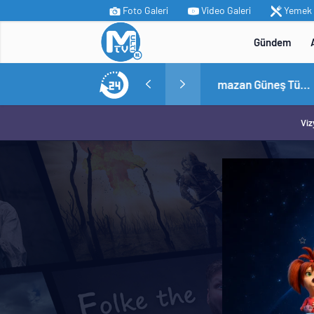
Foto Galeri
Video Galeri
Yemek T
Gündem
MİT’ten Irak’ın kuzeyinde operasyon: Ramazan Güneş Türkiye’ye getirildi
14:05
/
Yerli ot
Viz