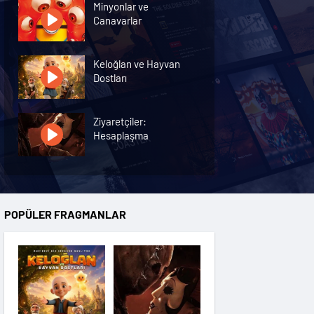
Minyonlar ve
Canavarlar
Keloğlan ve Hayvan
Dostları
Ziyaretçiler:
Hesaplaşma
Nasreddin Hoca:
Zaman Yolcusu 4
POPÜLER FRAGMANLAR
Oyuncak Hikayesi 5
Hayvan Çiftliği