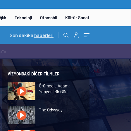
ğlık
Teknoloji
Otomobil
Kültür Sanat
15:06
Son dakika
/
DENEYAP Teknoloji Atölyeleri uygulama sınavı 1 
haberleri
vimi
VIZYONDAKI DIĞER FILMLER
Örümcek-Adam:
Yepyeni Bir Gün
The Odyssey