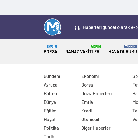
Haberleri güncel olarak e-po
CANLI
ANLIK
TAHMİNİ
BORSA
NAMAZ VAKITLERI
HAVA DURUMU
Gündem
Ekonomi
Sp
Avrupa
Borsa
Fu
Bülten
Döviz Haberleri
Ba
Dünya
Emtia
Mo
Eğitim
Kredi
Te
Hayat
Otomobil
Vo
Politika
Diğer Haberler
Tarih