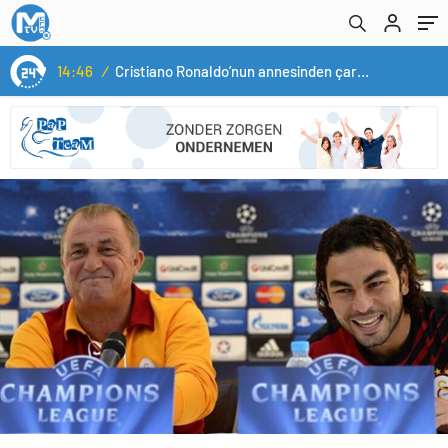
14:46
/
Cristiano Ronaldo’nun annesinden çarpıcı transfer planı! Portekiz – İspanya maçı sonrası tepkilere kız kardeşinden sert cevap