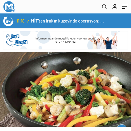
11:18
/
MİT’ten Irak’ın kuzeyinde operasyon: Ramazan Güneş Türkiye’ye getirildi