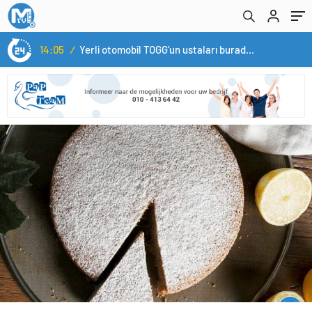
14:05
/
Yerli otomobil TOGG’un ustaları burada yetişecek