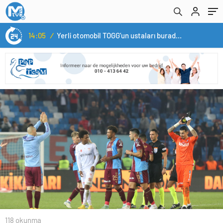
14:05
/
Yerli otomobil TOGG’un ustaları burada yetişecek
118 okunma