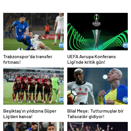
Trabzonspor’da transfer
UEFA Avrupa Konferans
fırtınası!
Ligi’nde kritik gün!
Beşiktaş’ın yıldızına Süper
Bilal Meşe: Tutturmuşlar bir
Lig’den kanca!
Talisca’dır gidiyor!