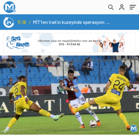
11:18
/
MİT’ten Irak’ın kuzeyinde operasyon: Ramazan Güneş Türkiye’ye getirildi