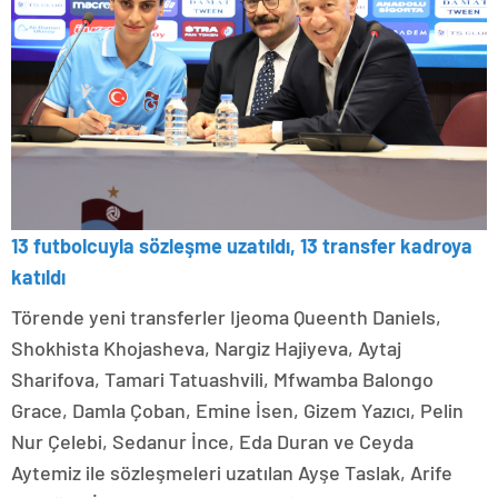
13 futbolcuyla sözleşme uzatıldı, 13 transfer kadroya
katıldı
Törende yeni transferler Ijeoma Queenth Daniels,
Shokhista Khojasheva, Nargiz Hajiyeva, Aytaj
Sharifova, Tamari Tatuashvili, Mfwamba Balongo
Grace, Damla Çoban, Emine İsen, Gizem Yazıcı, Pelin
Nur Çelebi, Sedanur İnce, Eda Duran ve Ceyda
Aytemiz ile sözleşmeleri uzatılan Ayşe Taslak, Arife