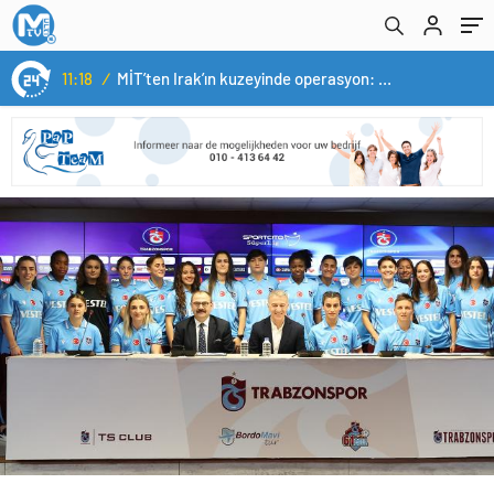
14:05
/
Yerli otomobil TOGG’un ustaları burada yetişecek