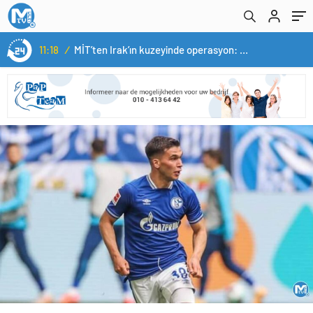
11:18
/
MİT’ten Irak’ın kuzeyinde operasyon: Ramazan Güneş Türkiye’ye getirildi