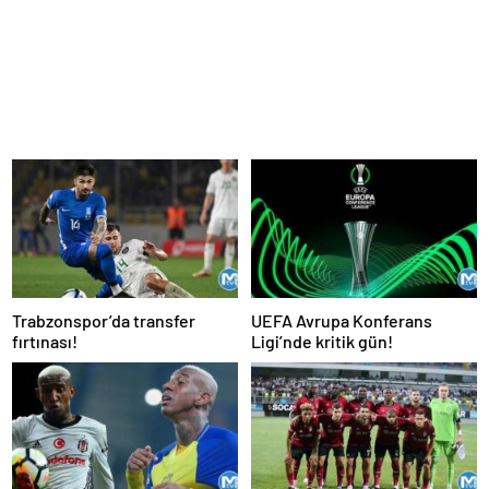
Trabzonspor’da transfer
UEFA Avrupa Konferans
fırtınası!
Ligi’nde kritik gün!