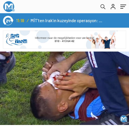
11:18
/
MİT’ten Irak’ın kuzeyinde operasyon: Ramazan Güneş Türkiye’ye getirildi