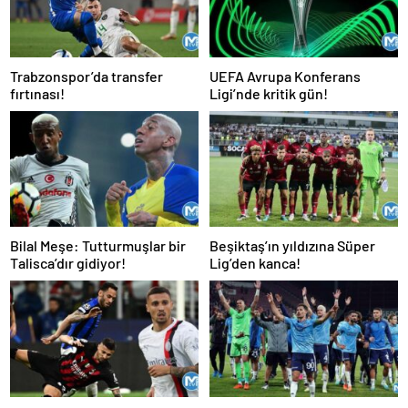
Trabzonspor’da transfer
UEFA Avrupa Konferans
fırtınası!
Ligi’nde kritik gün!
Bilal Meşe: Tutturmuşlar bir
Beşiktaş’ın yıldızına Süper
Talisca’dır gidiyor!
Lig’den kanca!