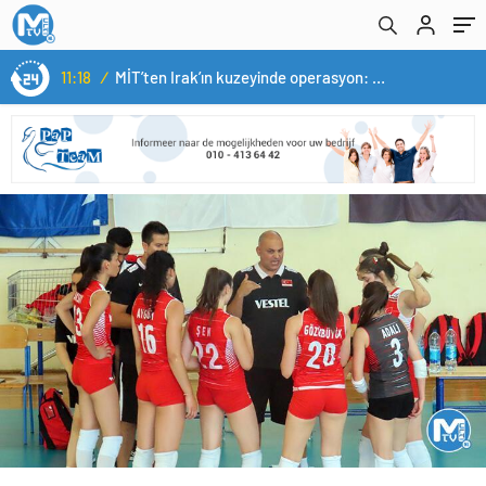
11:18
/
MİT’ten Irak’ın kuzeyinde operasyon: Ramazan Güneş Türkiye’ye getirildi