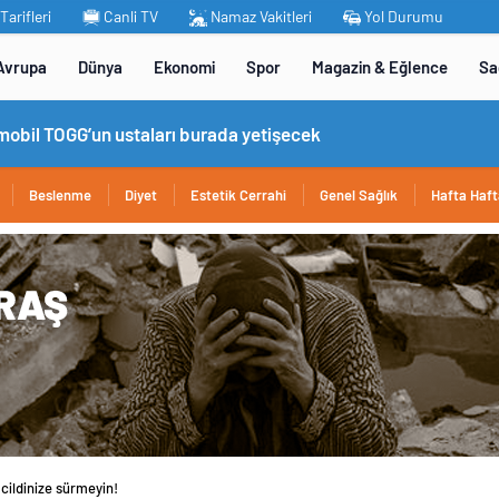
arifleri
Canli TV
Namaz Vakitleri
Yol Durumu
Avrupa
Dünya
Ekonomi
Spor
Magazin & Eğlence
Sa
omobil TOGG’un ustaları burada yetişecek
Beslenme
Diyet
Estetik Cerrahi
Genel Sağlık
Hafta Haft
 cildinize sürmeyin!