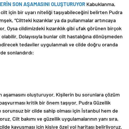
LERİN SON AŞAMASINI OLUŞTURUYOR
Kabuklanma,
ilt için bir uyarı niteliği taşıyabileceğini belirten Pudra
şek, “Ciltteki kızarıklar ya da pullanmalar artıncaya
or. Oysa cildimizdeki kızarıklık gibi ufak görünen birçok
 olabilir. Dolayısıyla bunlar cilt hastalığına dönüşmeden
endirecek tedaviler uygulanmalı ve cilde doğru oranda
lde sonlandırdı:
son aşamasını oluşturuyor. Kişilerin bu sorunlara çözüm
aşvurması kritik bir önem taşıyor. Pudra Güzellik
e sorunsuz bir cilde sahip olması için İstanbul hem de
uz. Cilt bakımı ve güzellik uygulamalarının yanı sıra,
cilde kavuşması için kişiye özel yol haritası belirliyoruz.