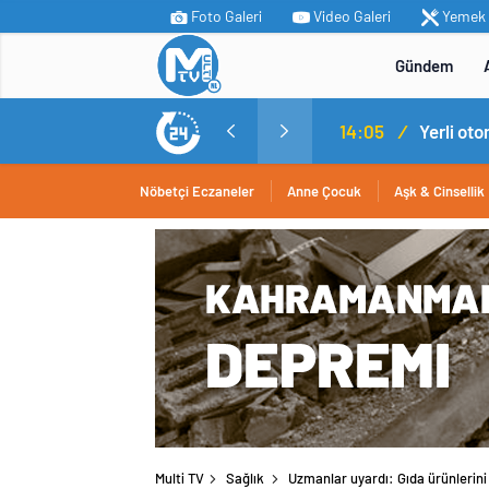
Foto Galeri
Video Galeri
Yemek T
Gündem
MİT’ten Irak’ın kuzeyinde operasyon: Ramazan Güneş Türkiye’ye getirildi
14:05
/
Yerli ot
Nöbetçi Eczaneler
Anne Çocuk
Aşk & Cinsellik
Multi TV
Sağlık
Uzmanlar uyardı: Gıda ürünlerini