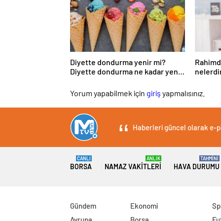
Diyette dondurma yenir mi?
Rahimde
Diyette dondurma ne kadar yenir,
nelerdi
ne zaman yenir?
Yorum yapabilmek için
giriş
yapmalısınız.
Haberleri güncel olarak e-po
CANLI
ANLIK
TAHMİNİ
BORSA
NAMAZ VAKITLERI
HAVA DURUMU
Gündem
Ekonomi
Sp
Avrupa
Borsa
Fu