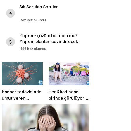
Sık Sorulan Sorular
4
1412 kez okundu
Migrene çözüm bulundu mu?
Migreni olanları sevindirecek
5
haber
1196 kez okundu
Kanser tedavisinde
Her 3 kadından
umut veren
birinde görülüyor!
gelişme: Hedefli
’24 saatte
kemoterapi hapı
geçmiyorsa doktora
başvurulmalı’