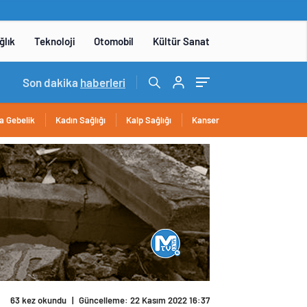
ğlık
Teknoloji
Otomobil
Kültür Sanat
15:06
Son dakika
/
DENEYAP Teknoloji Atölyeleri uygulama sınavı 1 
haberleri
a Gebelik
Kadın Sağlığı
Kalp Sağlığı
Kanser
63 kez okundu
|
Güncelleme: 22 Kasım 2022 16:37