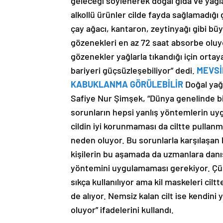
geleceği söylenerek doğal gıda ve yağla
alkollü ürünler cilde fayda sağlamadığı gi
çay ağacı, kantaron, zeytinyağı gibi bü
gözenekleri en az 72 saat absorbe oluyo
gözenekler yağlarla tıkandığı için ortaya
bariyeri güçsüzleşebiliyor” dedi.
MEVSİ
KABUKLANMA GÖRÜLEBİLİR
Doğal yağ
Safiye Nur Şimşek, “Dünya genelinde bir
sorunların hepsi yanlış yöntemlerin u
cildin iyi korunmaması da ciltte pullanm
neden oluyor. Bu sorunlarla karşılaşan k
kişilerin bu aşamada da uzmanlara dan
yöntemini uygulamaması gerekiyor. Çünk
sıkça kullanılıyor ama kil maskeleri cil
de alıyor. Nemsiz kalan cilt ise kendin
oluyor” ifadelerini kullandı.