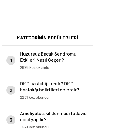
KATEGORİNİN POPÜLERLERİ
Huzursuz Bacak Sendromu
Etkileri Nasıl Geçer ?
1
2695 kez okundu
DMD hastalığı nedir? DMD
hastalığı belirtileri nelerdir?
2
DMD hastalığı tedavisi var mı?
2231 kez okundu
Ameliyatsız kıl dönmesi tedavisi
nasıl yapılır?
3
1459 kez okundu