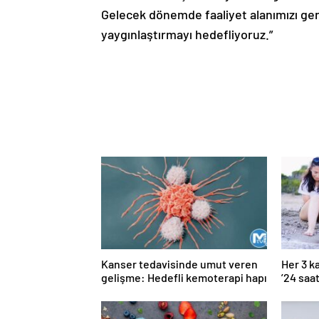
Gelecek dönemde faaliyet alanımızı gen
yaygınlaştırmayı hedefliyoruz.”
Kanser tedavisinde umut veren
Her 3 k
gelişme: Hedefli kemoterapi hapı
’24 saa
başvuru