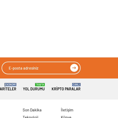
EKONOMİ
TRAFİK
CANLI
ARITELER
YOL DURUMU
KRIPTO PARALAR
Son Dakika
İletişim
Teknoloji
Künye