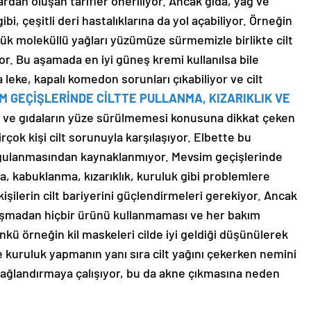
rdan oluşan tarifler öneriliyor. Ancak gıda, yağ ve
bi, çeşitli deri hastalıklarına da yol açabiliyor. Örneğin
yük moleküllü yağları yüzümüze sürmemizle birlikte cilt
r. Bu aşamada en iyi güneş kremi kullanılsa bile
 leke, kapalı komedon sorunları çıkabiliyor ve cilt
M GEÇİŞLERİNDE CİLTTE PULLANMA, KIZARIKLIK VE
 ve gıdaların yüze sürülmemesi konusuna dikkat çeken
çok kişi cilt sorunuyla karşılaşıyor. Elbette bu
ygulanmasından kaynaklanmıyor. Mevsim geçişlerinde
a, kabuklanma, kızarıklık, kuruluk gibi problemlere
işilerin cilt bariyerini güçlendirmeleri gerekiyor. Ancak
ışmadan hiçbir ürünü kullanmaması ve her bakım
ü örneğin kil maskeleri cilde iyi geldiği düşünülerek
tte kuruluk yapmanın yanı sıra cilt yağını çekerken nemini
i yağlandırmaya çalışıyor, bu da akne çıkmasına neden