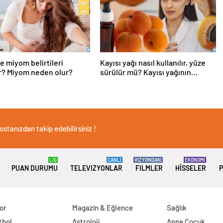
 miyom belirtileri
Kayısı yağı nasıl kullanılır, yüze
r? Miyom neden olur?
sürülür mü? Kayısı yağının
faydaları
stanızdan takip edebilirsiniz !
LİG
CANLI
VIZYONDAKI
EKONOMİ
PUAN DURUMU
TELEVIZYONLAR
FILMLER
HISSELER
P
or
Magazin & Eğlence
Sağlık
tbol
Astroloji
Anne Çocuk