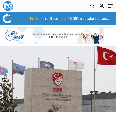
14:05
/
Yerli otomobil TOGG’un ustaları burada yetişecek