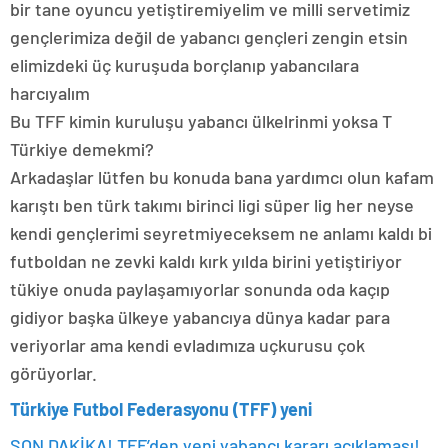
bir tane oyuncu yetiştiremiyelim ve milli servetimiz
gençlerimiza değil de yabancı gençleri zengin etsin
elimizdeki üç kuruşuda borçlanıp yabancılara
harcıyalım
Bu TFF kimin kuruluşu yabancı ülkelrinmi yoksa T
Türkiye demekmi?
Arkadaşlar lütfen bu konuda bana yardımcı olun kafam
karıştı ben türk takımı birinci ligi süper lig her neyse
kendi gençlerimi seyretmiyeceksem ne anlamı kaldı bi
futboldan ne zevki kaldı kırk yılda birini yetiştiriyor
tükiye onuda paylaşamıyorlar sonunda oda kaçıp
gidiyor başka ülkeye yabancıya dünya kadar para
veriyorlar ama kendi evladımıza uçkurusu çok
görüyorlar.
Türkiye Futbol Federasyonu (TFF) yeni
SON DAKİKA! TFF’den yeni yabancı kararı açıklaması!