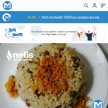
14:05
/
Yerli otomobil TOGG’un ustaları burada yetişecek