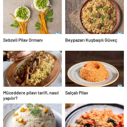
Sebzeli Pilav Ormanı
Beypazarı Kuşbaşılı Güveç
Müceddere pilavı tarifi, nasıl
Salçalı Pilav
yapılır?