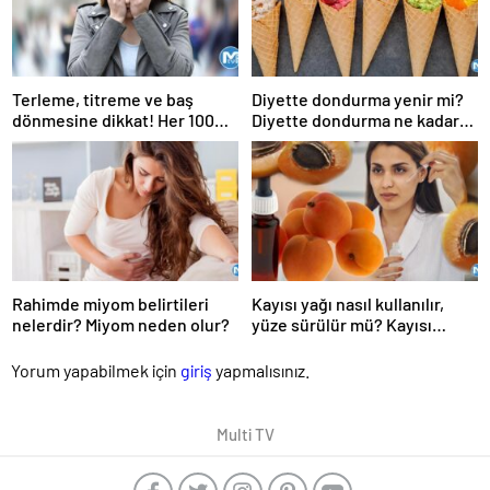
Terleme, titreme ve baş
Diyette dondurma yenir mi?
dönmesine dikkat! Her 100
Diyette dondurma ne kadar
kişiden 13’ünde görülüyor
yenir, ne zaman yenir?
Rahimde miyom belirtileri
Kayısı yağı nasıl kullanılır,
nelerdir? Miyom neden olur?
yüze sürülür mü? Kayısı
yağının faydaları
Yorum yapabilmek için
giriş
yapmalısınız.
Multi TV