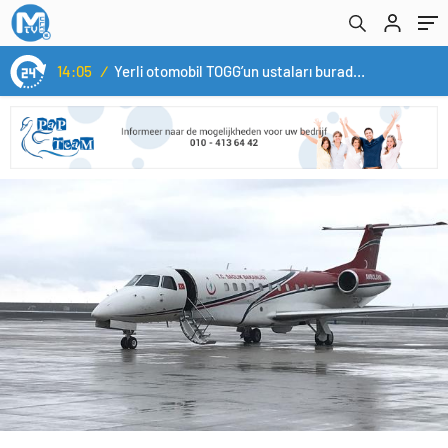
14:05
/
Yerli otomobil TOGG’un ustaları burada yetişecek