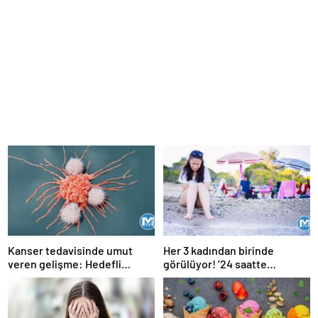
Kanser tedavisinde umut
Her 3 kadından birinde
veren gelişme: Hedefli
görülüyor! ’24 saatte
kemoterapi hapı
geçmiyorsa doktora
başvurulmalı’