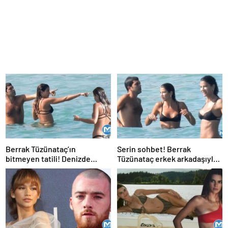
Berrak Tüzünataç’ın
Serin sohbet! Berrak
bitmeyen tatili! Denizde
Tüzünataç erkek arkadaşıyla
sohbet etti
tatilde…