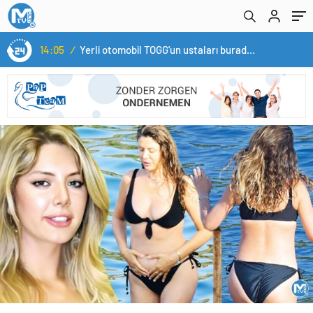
14:05
/
Yerli otomobil TOGG’un ustaları burada yetişecek