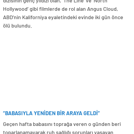
dizisinin genç yıldızı olan, ‘The Line’ ve ‘North
Hollywood’ gibi filmlerde de rol alan Angus Cloud,
ABD’nin Kaliforniya eyaletindeki evinde iki gün önce
ölü bulundu.
“BABASIYLA YENİDEN BİR ARAYA GELDİ”
Geçen hafta babasını toprağa veren o günden beri
toparlanamayarak ruh sağlığı sorunları yaşayan