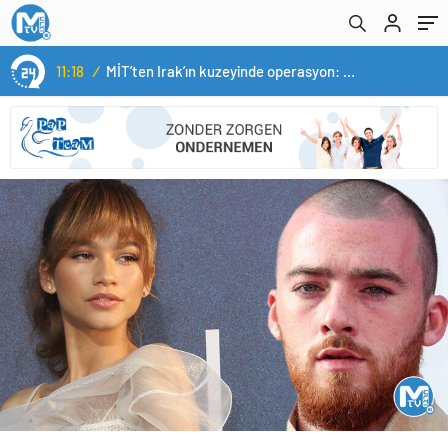
11:18
/
MİT’ten Irak’ın kuzeyinde operasyon: Ramazan Güneş Türkiye’ye getirildi