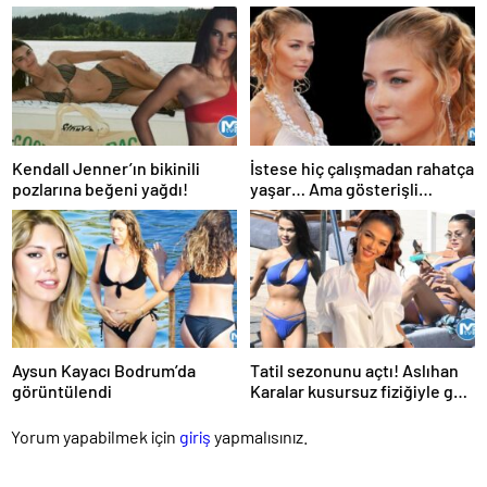
sohbet etti
tatilde…
Kendall Jenner’ın bikinili
İstese hiç çalışmadan rahatça
pozlarına beğeni yağdı!
yaşar… Ama gösterişli
evinden çıktı, cinayet
zanlısının peşine düştü
Aysun Kayacı Bodrum’da
Tatil sezonunu açtı! Aslıhan
görüntülendi
Karalar kusursuz fiziğiyle göz
kamaştırdı
Yorum yapabilmek için
giriş
yapmalısınız.