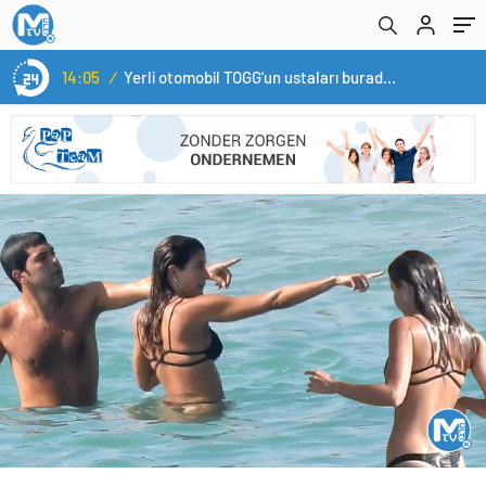
14:05
/
Yerli otomobil TOGG’un ustaları burada yetişecek