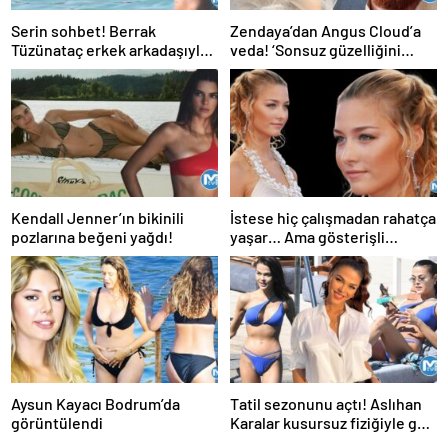
Serin sohbet! Berrak
Zendaya’dan Angus Cloud’a
Tüzünataç erkek arkadaşıyla
veda! ‘Sonsuz güzelliğini
tatilde…
anlatmaya kelimeler yetmez’
Kendall Jenner’ın bikinili
İstese hiç çalışmadan rahatça
pozlarına beğeni yağdı!
yaşar… Ama gösterişli
evinden çıktı, cinayet
zanlısının peşine düştü
Aysun Kayacı Bodrum’da
Tatil sezonunu açtı! Aslıhan
görüntülendi
Karalar kusursuz fiziğiyle göz
kamaştırdı