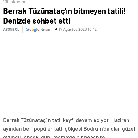
109 okunma
Berrak Tüzünataç’ın bitmeyen tatili!
Denizde sohbet etti
17 Ağustos 2023 10:12
ABONE OL
News
Berrak Tüzünataç’ın tatil keyfi devam ediyor. Haziran
ayından beri popüler tatil gölgesi Bodrum’da olan güzel
oyuncu, önceki gün Çeşme’de bir beach’te