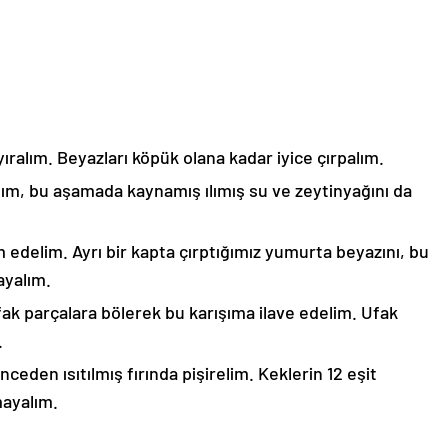
yıralım. Beyazları köpük olana kadar iyice çırpalım.
lım, bu aşamada kaynamış ılımış su ve zeytinyağını da
 edelim. Ayrı bir kapta çırptığımız yumurta beyazını, bu
ayalım.
ak parçalara bölerek bu karışıma ilave edelim. Ufak
.
eden ısıtılmış fırında pişirelim. Keklerin 12 eşit
ayalım.