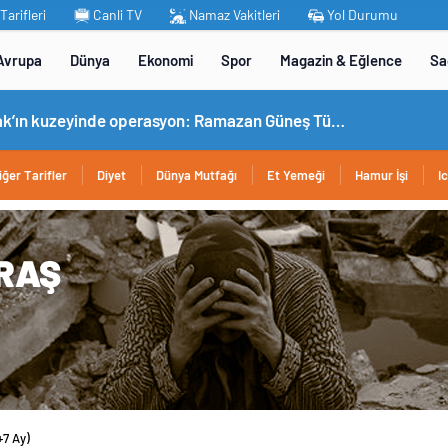
arifleri
Canli TV
Namaz Vakitleri
Yol Durumu
Avrupa
Dünya
Ekonomi
Spor
Magazin & Eğlence
Sa
MİT’ten Irak’ın kuzeyinde operasyon: Ramazan Güneş Türkiye’ye getirildi
iğer Tarifler
Diyet
Dünya Mutfağı
Et Yemeği
Hamur İşi
I
+7 Ay)