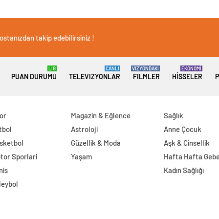
stanızdan takip edebilirsiniz !
LİG
CANLI
VIZYONDAKI
EKONOMİ
PUAN DURUMU
TELEVIZYONLAR
FILMLER
HISSELER
P
or
Magazin & Eğlence
Sağlık
tbol
Astroloji
Anne Çocuk
sketbol
Güzellik & Moda
Aşk & Cinsellik
tor Sporlari
Yaşam
Hafta Hafta Gebe
nis
Kadın Sağlığı
leybol