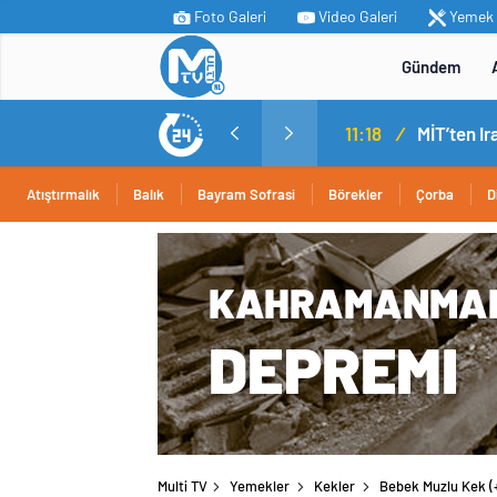
Foto Galeri
Video Galeri
Yemek T
Gündem
11:18
/
Atıştırmalık
Balık
Bayram Sofrasi
Börekler
Çorba
D
Multi TV
Yemekler
Kekler
Bebek Muzlu Kek (