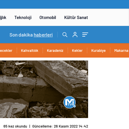
ğlık
Teknoloji
Otomobil
Kültür Sanat
14:05
Son dakika
/
Yerli otomobil TOGG’un ustaları burada yetişece
haberleri
cecekler
Kahvaltılık
Karadeniz
Kekler
Kurabiye
Makarna
65 kez okundu
|
Güncelleme: 26 Kasım 2022 14:42