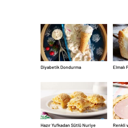
Diyabetik Dondurma
Elmalı 
Hazır Yufkadan Sütlü Nuriye
Renkli 