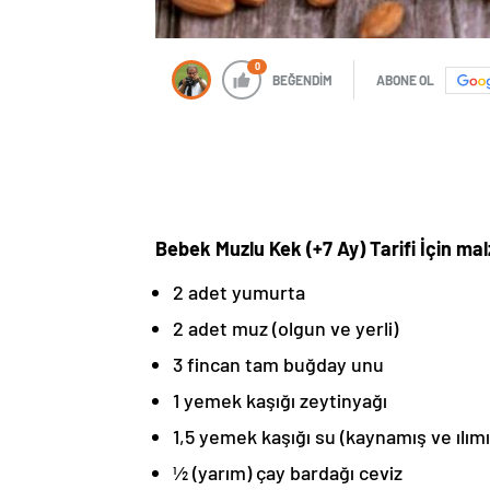
0
BEĞENDİM
ABONE OL
Bebek Muzlu Kek (+7 Ay) Tarifi İçin ma
2 adet yumurta
2 adet muz (olgun ve yerli)
3 fincan tam buğday unu
1 yemek kaşığı zeytinyağı
1,5 yemek kaşığı su (kaynamış ve ılımı
½ (yarım) çay bardağı ceviz