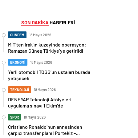
SON DAKİKA
HABERLERİ
GÜNDEM
18 Mayıs 2026
MİT’ten Irak’ın kuzeyinde operasyon:
Ramazan Güneş Türkiye’ye getirildi
EKONOMİ
18 Mayıs 2026
Yerli otomobil TOGG’un ustaları burada
yetişecek
TEKNOLOJİ
18 Mayıs 2026
DENEYAP Teknoloji Atölyeleri
uygulama sınavı 1 Ekim’de
SPOR
18 Mayıs 2026
Cristiano Ronaldo’nun annesinden
çarpıcı transfer planı! Portekiz –