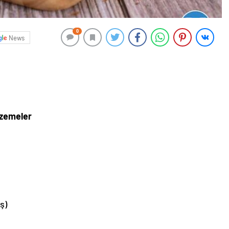
0
News
lzemeler
ş)