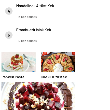
Mandalinalı Altüst Kek
4
115 kez okundu
Frambuazlı Islak Kek
5
112 kez okundu
Pankek Pasta
Çilekli Kıtır Kek