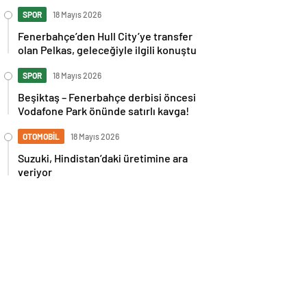
İspanya maçı sonrası tepkilere kız
kardeşinden sert cevap
SPOR
18 Mayıs 2026
Fenerbahçe’den Hull City’ye transfer
olan Pelkas, geleceğiyle ilgili konuştu
SPOR
18 Mayıs 2026
Beşiktaş – Fenerbahçe derbisi öncesi
Vodafone Park önünde satırlı kavga!
OTOMOBİL
18 Mayıs 2026
Suzuki, Hindistan’daki üretimine ara
veriyor