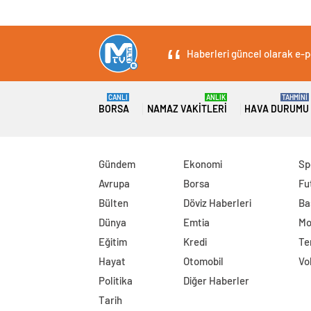
Haberleri güncel olarak e-po
CANLI
ANLIK
TAHMİNİ
BORSA
NAMAZ VAKITLERI
HAVA DURUMU
Gündem
Ekonomi
Sp
Avrupa
Borsa
Fu
Bülten
Döviz Haberleri
Ba
Dünya
Emtia
Mo
Eğitim
Kredi
Te
Hayat
Otomobil
Vo
Politika
Diğer Haberler
Tarih