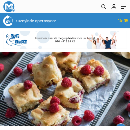
14:05
/
Yerli otomobil TOGG’un ustaları burada yetişecek