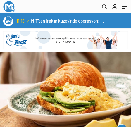
11:18
/
MİT’ten Irak’ın kuzeyinde operasyon: Ramazan Güneş Türkiye’ye getirildi