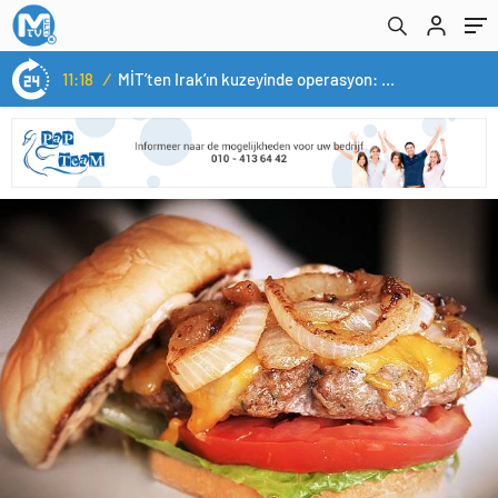
14:05
/
Yerli otomobil TOGG’un ustaları burada yetişecek