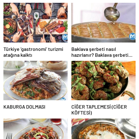
Türkiye ‘gastronomi’ turizmi
Baklava şerbeti nasıl
atağına kalktı
hazırlanır? Baklava şerbeti
ölçüsü, kıvamı, tarifi
KABURGA DOLMASI
CİĞER TAPLEMESİ (CİĞER
KÖFTESİ)