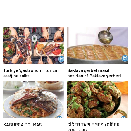
Türkiye ‘gastronomi’ turizmi
Baklava şerbeti nasıl
atağına kalktı
hazırlanır? Baklava şerbeti
ölçüsü, kıvamı, tarifi
KABURGA DOLMASI
CİĞER TAPLEMESİ (CİĞER
KÖFTESİ)