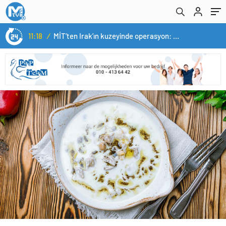
11:18
/
MİT’ten Irak’ın kuzeyinde operasyon: Ramazan Güneş Türkiye’ye getirildi