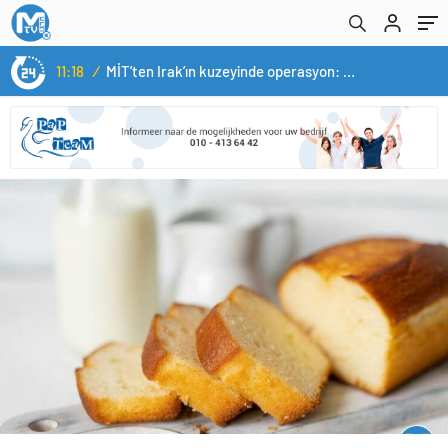
11:18
/
MİT’ten Irak’ın kuzeyinde operasyon: Ramazan Güneş Türkiye’ye getirildi