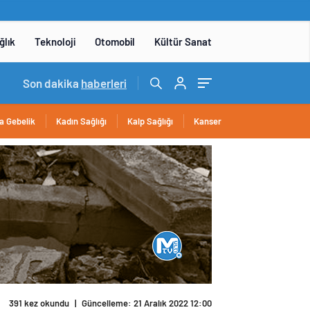
ğlık
Teknoloji
Otomobil
Kültür Sanat
14:05
Son dakika
/
Yerli otomobil TOGG’un ustaları burada yetişece
haberleri
a Gebelik
Kadın Sağlığı
Kalp Sağlığı
Kanser
391 kez okundu
|
Güncelleme: 21 Aralık 2022 12:00