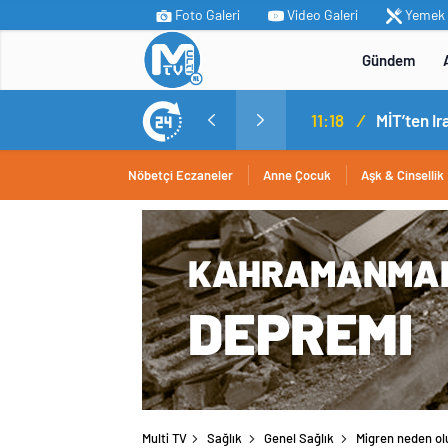
Foto Galeri
Video Galeri
Yemek T
Gündem
11:18
/
Nöbetçi Eczaneler
Anne Çocuk
Aşk & Cinsellik
Multi TV
Sağlık
Genel Sağlık
Migren neden olu