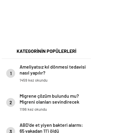
KATEGORİNİN POPÜLERLERİ
Ameliyatsız kıl dönmesi tedavisi
nasıl yapılır?
1
1459 kez okundu
Migrene çözüm bulundu mu?
Migreni olanları sevindirecek
2
haber
1196 kez okundu
ABD’de et yiyen bakteri alarmı:
65 vakadan 11’i öldü
3