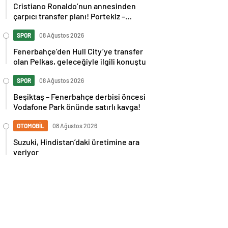
Cristiano Ronaldo’nun annesinden
çarpıcı transfer planı! Portekiz –
İspanya maçı sonrası tepkilere kız
kardeşinden sert cevap
SPOR
08 Ağustos 2026
Fenerbahçe’den Hull City’ye transfer
olan Pelkas, geleceğiyle ilgili konuştu
SPOR
08 Ağustos 2026
Beşiktaş – Fenerbahçe derbisi öncesi
Vodafone Park önünde satırlı kavga!
OTOMOBİL
08 Ağustos 2026
Suzuki, Hindistan’daki üretimine ara
veriyor