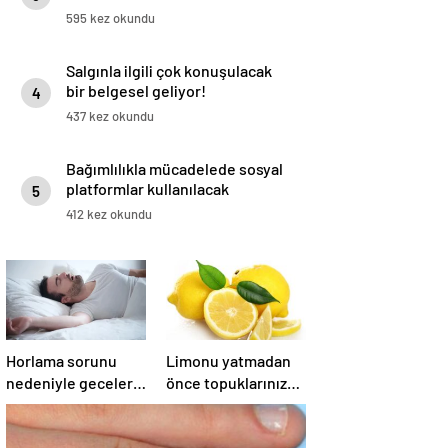
595 kez okundu
Salgınla ilgili çok konuşulacak
bir belgesel geliyor!
4
437 kez okundu
Bağımlılıkla mücadelede sosyal
platformlar kullanılacak
5
412 kez okundu
Horlama sorunu
Limonu yatmadan
nedeniyle geceler
önce topuklarınıza
kâbusa dönmesin!
sürdüğünüzde
İşte uzmanından
bakın neler oluyor!