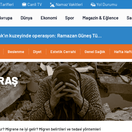
arifleri
Canli TV
Namaz Vakitleri
Yol Durumu
Avrupa
Dünya
Ekonomi
Spor
Magazin & Eğlence
Sa
MİT’ten Irak’ın kuzeyinde operasyon: Ramazan Güneş Türkiye’ye getirildi
Beslenme
Diyet
Estetik Cerrahi
Genel Sağlık
Hafta Haft
r? Migrene ne iyi gelir? Migren belirtileri ve tedavi yöntemleri