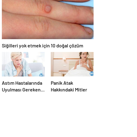
horlamayı durduran
beş dil egzersizi
tavsiyesi
Siğilleri yok etmek için 10 doğal çözüm
Astım Hastalarında
Panik Atak
Uyulması Gereken
Hakkındaki Mitler
Kurallar