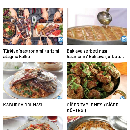
Türkiye ‘gastronomi’ turizmi
Baklava şerbeti nasıl
atağına kalktı
hazırlanır? Baklava şerbeti
ölçüsü, kıvamı, tarifi
KABURGA DOLMASI
CİĞER TAPLEMESİ (CİĞER
KÖFTESİ)