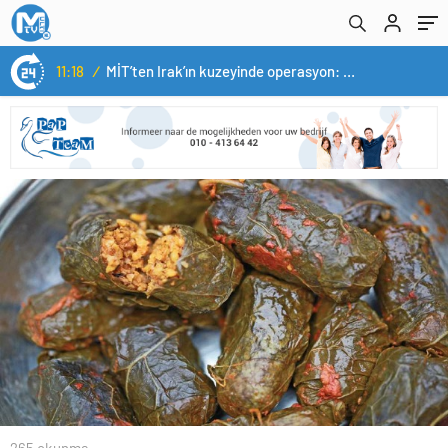
11:18
/
MİT’ten Irak’ın kuzeyinde operasyon: Ramazan Güneş Türkiye’ye getirildi
265 okunma