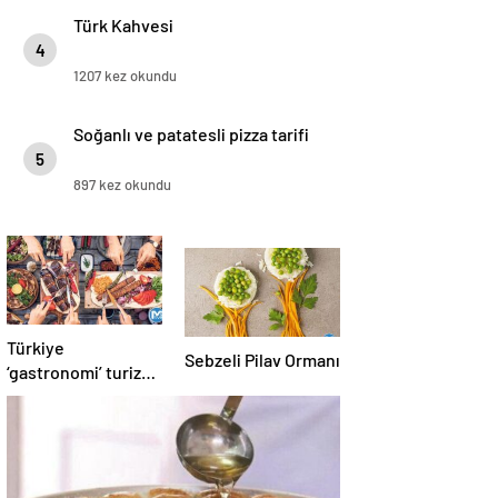
Türk Kahvesi
4
1207 kez okundu
Soğanlı ve patatesli pizza tarifi
5
897 kez okundu
Türkiye
Sebzeli Pilav Ormanı
‘gastronomi’ turizmi
atağına kalktı