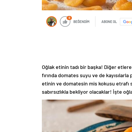
0
BEĞENDİM
ABONE OL
Oğlak etinin tadı bir başka! Diğer etlere
fırında domates suyu ve de kayısılarla p
etinin ve domatesin mis kokusu etrafı 
sabırsızlıkla bekliyor olacaklar! İşte oğl