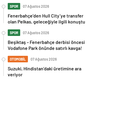
İspanya maçı sonrası tepkilere kız
kardeşinden sert cevap
SPOR
07 Ağustos 2026
Fenerbahçe’den Hull City’ye transfer
olan Pelkas, geleceğiyle ilgili konuştu
SPOR
07 Ağustos 2026
Beşiktaş – Fenerbahçe derbisi öncesi
Vodafone Park önünde satırlı kavga!
OTOMOBİL
07 Ağustos 2026
Suzuki, Hindistan’daki üretimine ara
veriyor