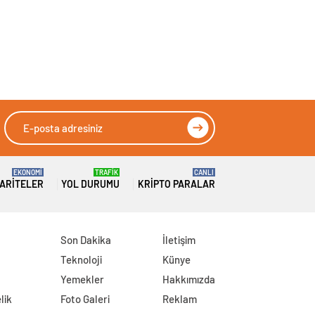
EKONOMİ
TRAFİK
CANLI
ARITELER
YOL DURUMU
KRIPTO PARALAR
Son Dakika
İletişim
Teknoloji
Künye
Yemekler
Hakkımızda
lik
Foto Galeri
Reklam