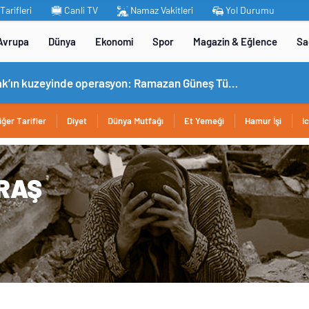
arifleri
Canli TV
Namaz Vakitleri
Yol Durumu
Avrupa
Dünya
Ekonomi
Spor
Magazin & Eğlence
Sa
omobil TOGG’un ustaları burada yetişecek
iğer Tarifler
Diyet
Dünya Mutfağı
Et Yemeği
Hamur İşi
I