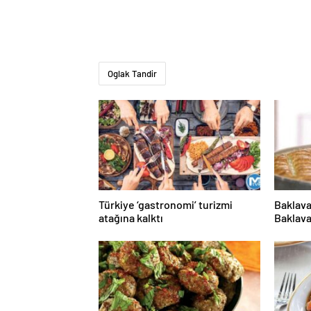
Oglak Tandir
Türkiye ‘gastronomi’ turizmi
Baklava
atağına kalktı
Baklava
tarifi