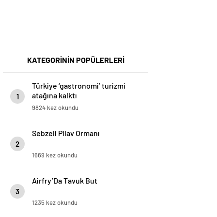
KATEGORİNİN POPÜLERLERİ
Türkiye ‘gastronomi’ turizmi
atağına kalktı
1
9824 kez okundu
Sebzeli Pilav Ormanı
2
1669 kez okundu
Airfry’Da Tavuk But
3
1235 kez okundu