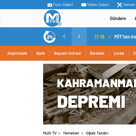
Foto Galeri
Video Galeri
Yemek T
Gündem
MİT’ten Irak’ın kuzeyinde operasyon: Ramazan Güneş Türkiye’ye getirildi
14:05
/
Yerli ot
Atıştırmalık
Balık
Bayram Sofrasi
Börekler
Çorba
D
Multi TV
Yemekler
Oğlak Tandırı