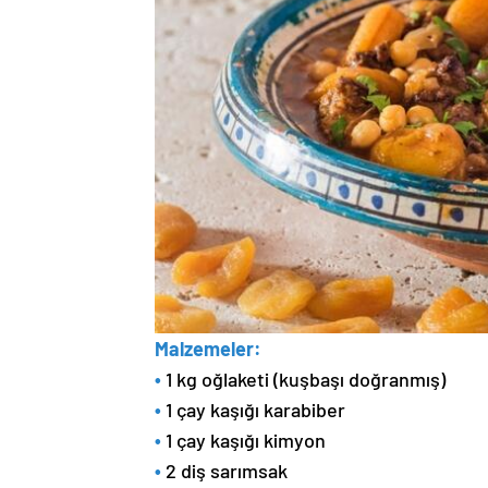
Malzemeler:
•
1 kg oğlaketi (kuşbaşı doğranmış)
•
1 çay kaşığı karabiber
•
1 çay kaşığı kimyon
•
2 diş sarımsak