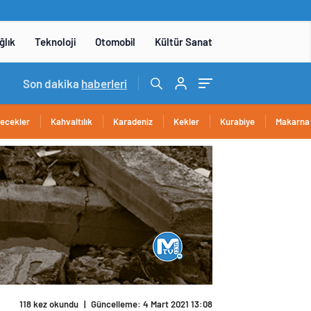
ğlık
Teknoloji
Otomobil
Kültür Sanat
15:06
Son dakika
/
DENEYAP Teknoloji Atölyeleri uygulama sınavı 1 
haberleri
cecekler
Kahvaltılık
Karadeniz
Kekler
Kurabiye
Makarna
118 kez okundu
|
Güncelleme: 4 Mart 2021 13:08