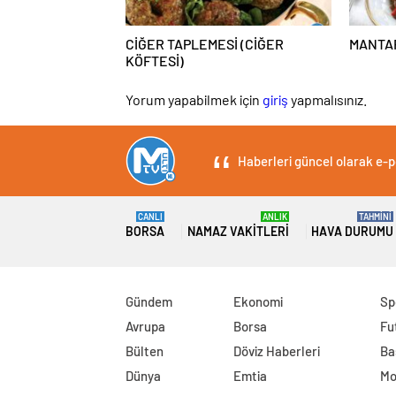
CİĞER TAPLEMESİ (CİĞER
MANTA
KÖFTESİ)
Yorum yapabilmek için
giriş
yapmalısınız.
Haberleri güncel olarak e-po
CANLI
ANLIK
TAHMİNİ
BORSA
NAMAZ VAKITLERI
HAVA DURUMU
Gündem
Ekonomi
Sp
Avrupa
Borsa
Fu
Bülten
Döviz Haberleri
Ba
Dünya
Emtia
Mo