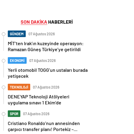
SON DAKİKA
HABERLERİ
GÜNDEM
07 Ağustos 2026
MİT’ten Irak’ın kuzeyinde operasyon:
Ramazan Güneş Türkiye’ye getirildi
EKONOMİ
07 Ağustos 2026
Yerli otomobil TOGG’un ustaları burada
yetişecek
TEKNOLOJİ
07 Ağustos 2026
DENEYAP Teknoloji Atölyeleri
uygulama sınavı 1 Ekim’de
SPOR
07 Ağustos 2026
Cristiano Ronaldo’nun annesinden
çarpıcı transfer planı! Portekiz –