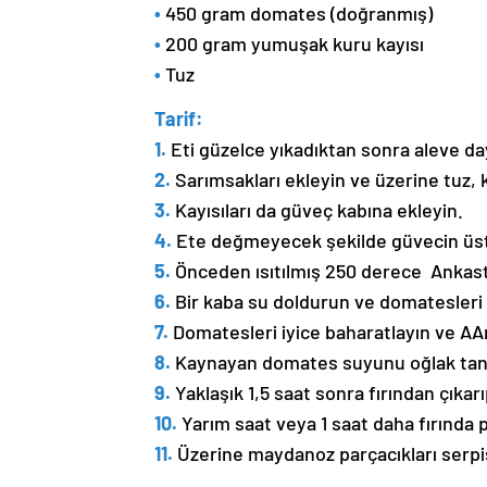
•
450 gram domates (doğranmış)
•
200 gram yumuşak kuru kayısı
•
Tuz
Tarif:
1.
Eti güzelce yıkadıktan sonra aleve day
2.
Sarımsakları ekleyin ve üzerine tuz, 
3.
Kayısıları da güveç kabına ekleyin.
4.
Ete değmeyecek şekilde güvecin üstü
5.
Önceden ısıtılmış 250 derece Ankastre
6.
Bir kaba su doldurun ve domatesleri 
7.
Domatesleri iyice baharatlayın ve AA
8.
Kaynayan domates suyunu oğlak tandı
9.
Yaklaşık 1,5 saat sonra fırından çıkarıp
10.
Yarım saat veya 1 saat daha fırında p
11.
Üzerine maydanoz parçacıkları serpiştir