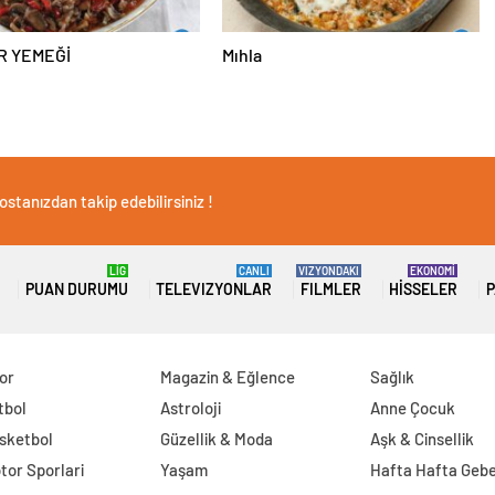
R YEMEĞİ
Mıhla
stanızdan takip edebilirsiniz !
LİG
CANLI
VIZYONDAKI
EKONOMİ
PUAN DURUMU
TELEVIZYONLAR
FILMLER
HISSELER
P
or
Magazin & Eğlence
Sağlık
tbol
Astroloji
Anne Çocuk
sketbol
Güzellik & Moda
Aşk & Cinsellik
tor Sporlari
Yaşam
Hafta Hafta Gebe