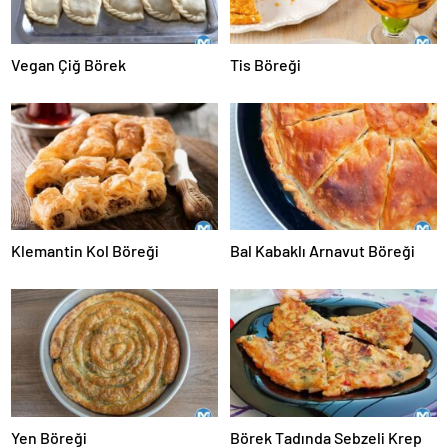
Vegan Çiğ Börek
Tis Böreği
Klemantin Kol Böreği
Bal Kabaklı Arnavut Böreği
Yen Böreği
Börek Tadında Sebzeli Krep