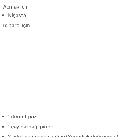
Açmak için
Nişasta
İç harcı için
1 demet pazı
1 çay bardağı pirinç
2 adet büyük boy soğan (Yemeklik doğranmış)