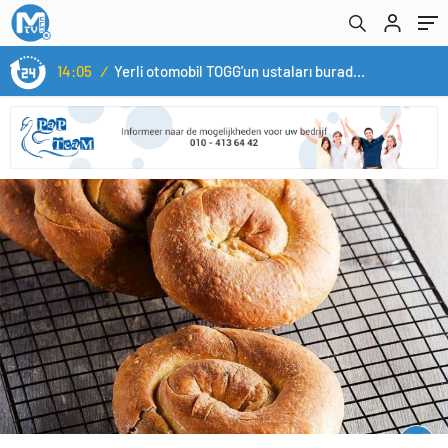
14:05
/
Yerli otomobil TOGG’un ustaları burada yetişecek