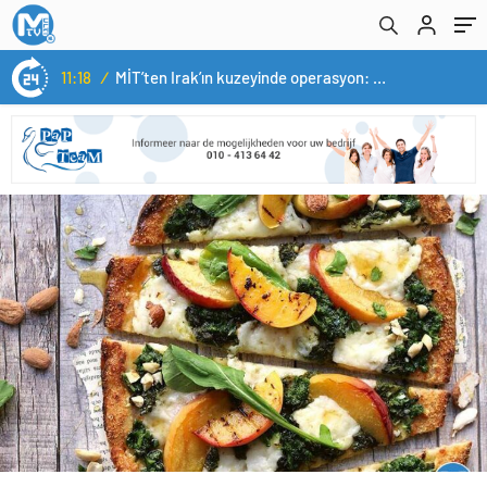
11:18
/
MİT’ten Irak’ın kuzeyinde operasyon: Ramazan Güneş Türkiye’ye getirildi