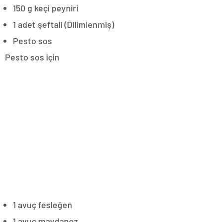
150 g keçi peyniri
1 adet şeftali (Dilimlenmiş)
Pesto sos
Pesto sos için
1 avuç fesleğen
1 avuç maydanoz