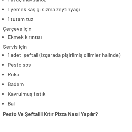
1 yemek kaşığı sızma zeytinyağı
1 tutam tuz
Çerçeve için
Ekmek kırıntısı
Servis için
1 adet şeftali (Izgarada pişirilmiş dilimler halinde)
Pesto sos
Roka
Badem
Kavrulmuş fıstık
Bal
Pesto Ve Şeftalili Kıtır Pizza Nasıl Yapılır?