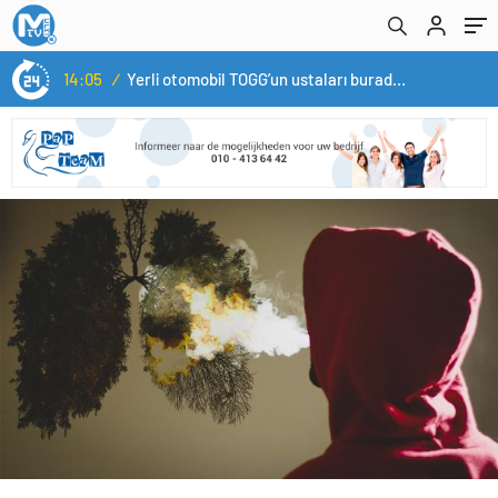
14:05
/
Yerli otomobil TOGG’un ustaları burada yetişecek