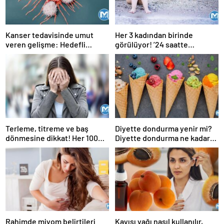
Kanser tedavisinde umut
Her 3 kadından birinde
veren gelişme: Hedefli
görülüyor! ’24 saatte
kemoterapi hapı
geçmiyorsa doktora
başvurulmalı’
Terleme, titreme ve baş
Diyette dondurma yenir mi?
dönmesine dikkat! Her 100
Diyette dondurma ne kadar
kişiden 13’ünde görülüyor
yenir, ne zaman yenir?
Rahimde miyom belirtileri
Kayısı yağı nasıl kullanılır,