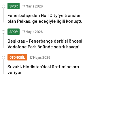
İspanya maçı sonrası tepkilere kız
kardeşinden sert cevap
SPOR
17 Mayıs 2026
Fenerbahçe’den Hull City’ye transfer
olan Pelkas, geleceğiyle ilgili konuştu
SPOR
17 Mayıs 2026
Beşiktaş – Fenerbahçe derbisi öncesi
Vodafone Park önünde satırlı kavga!
OTOMOBİL
17 Mayıs 2026
Suzuki, Hindistan’daki üretimine ara
veriyor