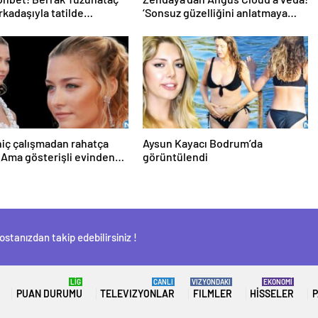
rkadaşıyla tatilde…
‘Sonsuz güzelliğini anlatmaya
kelimeler yetmez’
hiç çalışmadan rahatça
Aysun Kayacı Bodrum’da
Ama gösterişli evinden
görüntülendi
inayet zanlısının peşine
stanızdan takip edebilirsiniz !
LİG
CANLI
VIZYONDAKI
EKONOMİ
PUAN DURUMU
TELEVIZYONLAR
FILMLER
HISSELER
P