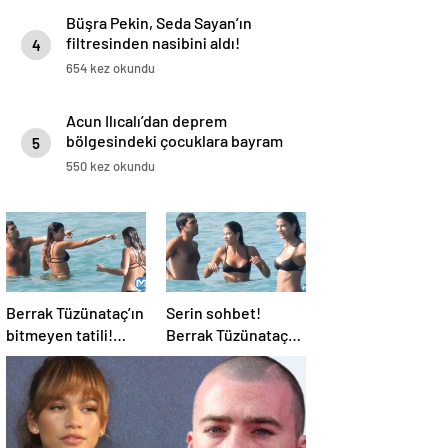
Büşra Pekin, Seda Sayan’ın
filtresinden nasibini aldı!
4
654 kez okundu
Acun Ilıcalı’dan deprem
bölgesindeki çocuklara bayram
5
sürprizi
550 kez okundu
Berrak Tüzünataç’ın
Serin sohbet!
bitmeyen tatili!
Berrak Tüzünataç
Denizde sohbet etti
erkek arkadaşıyla
tatilde…