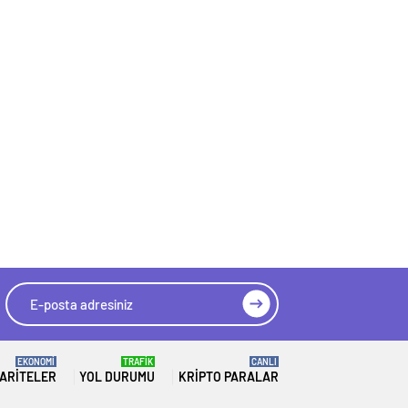
EKONOMİ
TRAFİK
CANLI
ARITELER
YOL DURUMU
KRIPTO PARALAR