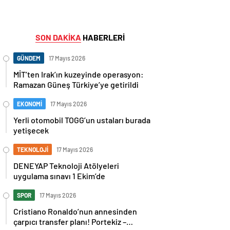
SON DAKİKA
HABERLERİ
GÜNDEM
17 Mayıs 2026
MİT’ten Irak’ın kuzeyinde operasyon:
Ramazan Güneş Türkiye’ye getirildi
EKONOMİ
17 Mayıs 2026
Yerli otomobil TOGG’un ustaları burada
yetişecek
TEKNOLOJİ
17 Mayıs 2026
DENEYAP Teknoloji Atölyeleri
uygulama sınavı 1 Ekim’de
SPOR
17 Mayıs 2026
Cristiano Ronaldo’nun annesinden
çarpıcı transfer planı! Portekiz –