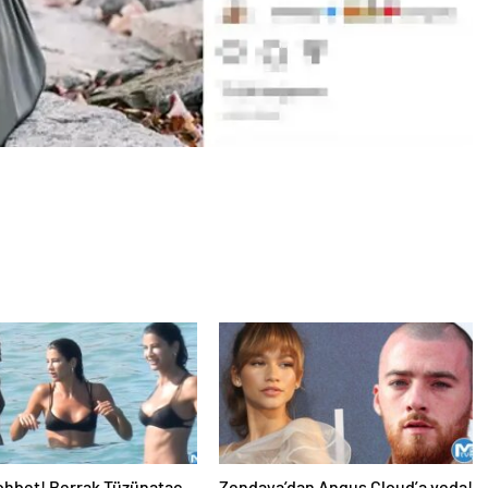
ohbet! Berrak Tüzünataç
Zendaya’dan Angus Cloud’a veda!