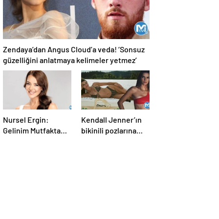
Zendaya’dan Angus Cloud’a veda! ‘Sonsuz
güzelliğini anlatmaya kelimeler yetmez’
Nursel Ergin:
Kendall Jenner’ın
Gelinim Mutfakta
bikinili pozlarına
beni daha çok
beğeni yağdı!
güçlendirdi!