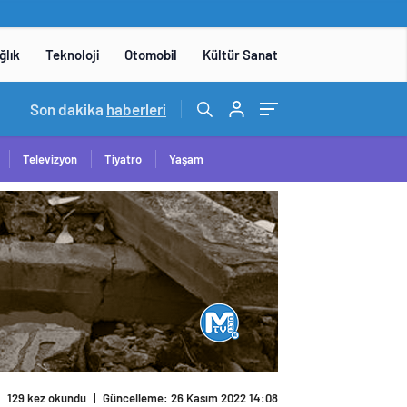
ğlık
Teknoloji
Otomobil
Kültür Sanat
15:06
Son dakika
/
DENEYAP Teknoloji Atölyeleri uygulama sınavı 1 
haberleri
Televizyon
Tiyatro
Yaşam
129 kez okundu
|
Güncelleme: 26 Kasım 2022 14:08