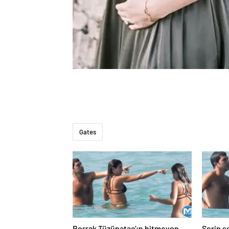
Gates
Berrak Tüzünataç’ın bitmeyen
Serin s