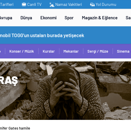
arifleri
Canli TV
Namaz Vakitleri
Yol Durumu
Avrupa
Dünya
Ekonomi
Spor
Magazin & Eğlence
Sa
omobil TOGG’un ustaları burada yetişecek
p
Konser / Müzik
Kurslar
Mekanlar
Sergi / Müze
Sinema
ennifer Gates hamile