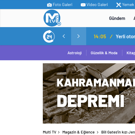
Foto Galeri
Video Galeri
Yemek T
Gündem
MİT’ten Irak’ın kuzeyinde operasyon: Ramazan Güneş Türkiye’ye getirildi
14:05
/
Yerli ot
Astroloji
Güzellik & Moda
Kita
Multi TV
Magazin & Eğlence
Bill Gates’in kızı J