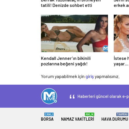
tatili! Denizde sohbet etti
erkek a
Kendall Jenner’ın bikinili
İstese 
pozlarına beğeni yağdı!
yaşar… 
çıktı, c
düştü
Yorum yapabilmek için
giriş
yapmalısınız.
Haberleri güncel olarak e-po
CANLI
ANLIK
TAHMİNİ
BORSA
NAMAZ VAKITLERI
HAVA DURUMU