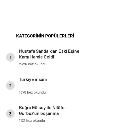
KATEGORİNİN POPÜLERLERİ
Mustafa Sandal’dan Eski Eşine
Karşı Hamle Geldi!
1
2326 kez okundu
Türkiye insanı
2
1378 kez okundu
Buğra Gülsoy ile Nilüfer
Gürbüz’ün boşanma
3
protokolündeki gizli detay!
1121 kez okundu