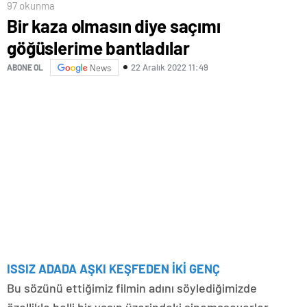
97 okunma
Bir kaza olmasın diye saçımı
göğüslerime bantladılar
22 Aralık 2022 11:49
ABONE OL
News
ISSIZ ADADA AŞKI KEŞFEDEN İKİ GENÇ
Bu sözünü ettiğimiz filmin adını söylediğimizde
özellikle belli bir yaşın üzerindeki sinemaseverler