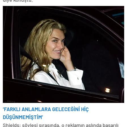
‘FARKLI ANLAMLARA GELECEĞİNİ HİÇ
DÜŞÜNMEMİŞTİM’
Shields; söyleşi sırasında, o reklamın aslında başarılı