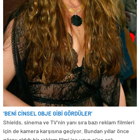
‘BENİ CİNSEL OBJE GİBİ GÖRDÜLER’
Shields, sinema ve TV’nin yanı sıra bazı reklam filmleri
için de kamera karşısına geçiyor. Bundan yıllar önce
görev aldığı bir reklam filmi ise uzun süre çok