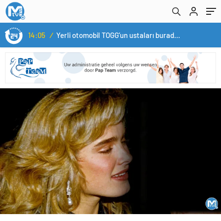
15:06
/
DENEYAP Teknoloji Atölyeleri uygulama sınavı 1 Ekim’de