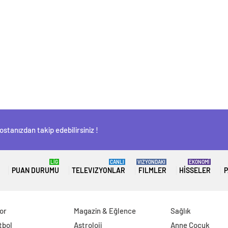
stanızdan takip edebilirsiniz !
LİG
CANLI
VIZYONDAKI
EKONOMİ
PUAN DURUMU
TELEVIZYONLAR
FILMLER
HISSELER
P
or
Magazin & Eğlence
Sağlık
tbol
Astroloji
Anne Çocuk