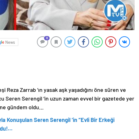
0
News
 eşi Reza Zarrab ‘ın yasak aşk yaşadığını öne süren ve
ucu Seren Serengil ‘in uzun zaman evvel bir gazetede yer
 yine gündem oldu…
la Konuşulan Seren Serengil ‘in “Evli Bir Erkeği
ldu!…