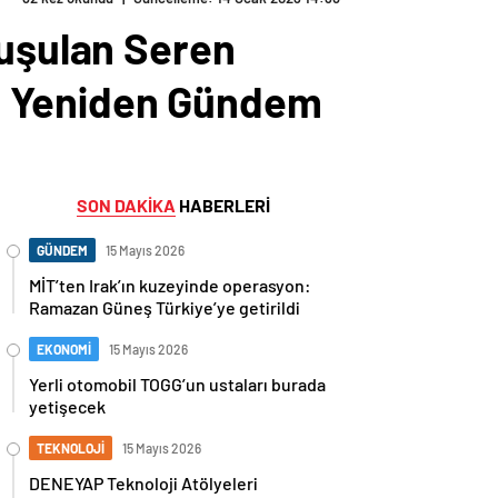
nuşulan Seren
eri Yeniden Gündem
SON DAKİKA
HABERLERİ
GÜNDEM
15 Mayıs 2026
MİT’ten Irak’ın kuzeyinde operasyon:
Ramazan Güneş Türkiye’ye getirildi
EKONOMİ
15 Mayıs 2026
Yerli otomobil TOGG’un ustaları burada
yetişecek
TEKNOLOJİ
15 Mayıs 2026
DENEYAP Teknoloji Atölyeleri