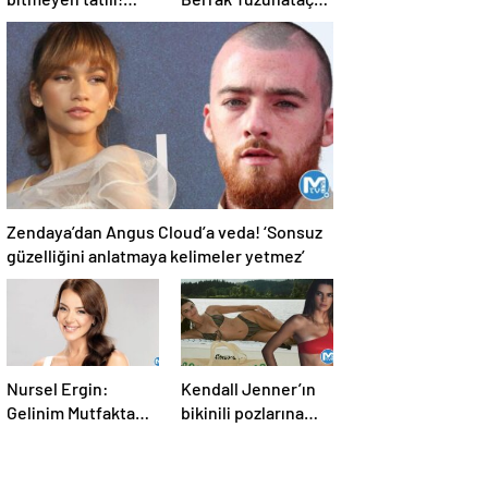
Denizde sohbet etti
erkek arkadaşıyla
tatilde…
Zendaya’dan Angus Cloud’a veda! ‘Sonsuz
güzelliğini anlatmaya kelimeler yetmez’
Nursel Ergin:
Kendall Jenner’ın
Gelinim Mutfakta
bikinili pozlarına
beni daha çok
beğeni yağdı!
güçlendirdi!