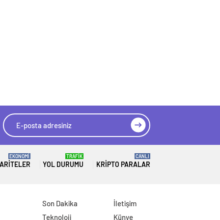
EKONOMİ
TRAFİK
CANLI
ARITELER
YOL DURUMU
KRIPTO PARALAR
Son Dakika
İletişim
Teknoloji
Künye