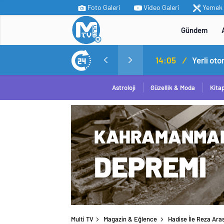
Foto Galeri
Video Galeri
Yemek T
Gündem
MİT’ten Irak’ın kuzeyinde operasyon: Ramazan Güneş Türkiye’ye getirildi
14:05
/
Yerli ot
Astroloji
Güzellik & Moda
Kita
Multi TV
Magazin & Eğlence
Hadise İle Reza Aras