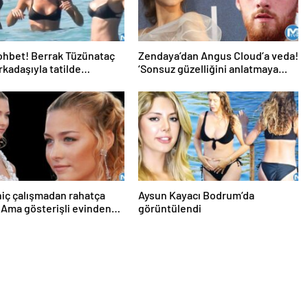
ohbet! Berrak Tüzünataç
Zendaya’dan Angus Cloud’a veda!
rkadaşıyla tatilde…
‘Sonsuz güzelliğini anlatmaya
kelimeler yetmez’
hiç çalışmadan rahatça
Aysun Kayacı Bodrum’da
Ama gösterişli evinden
görüntülendi
inayet zanlısının peşine