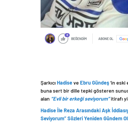
0
BEĞENDİM
ABONE OL
Şarkıcı
Hadise
ve
Ebru Gündeş
‘in eski
buna sert bir dille tepki gösteren sun
alan
“Evli bir erkeği seviyorum”
itirafı
Hadise İle Reza Arasındaki Aşk İddiasıy
Seviyorum” Sözleri Yeniden Gündem O