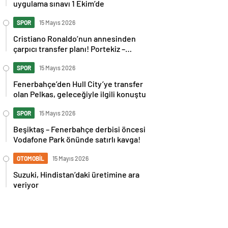
uygulama sınavı 1 Ekim’de
SPOR
15 Mayıs 2026
Cristiano Ronaldo’nun annesinden
çarpıcı transfer planı! Portekiz –
İspanya maçı sonrası tepkilere kız
kardeşinden sert cevap
SPOR
15 Mayıs 2026
Fenerbahçe’den Hull City’ye transfer
olan Pelkas, geleceğiyle ilgili konuştu
SPOR
15 Mayıs 2026
Beşiktaş – Fenerbahçe derbisi öncesi
Vodafone Park önünde satırlı kavga!
OTOMOBİL
15 Mayıs 2026
Suzuki, Hindistan’daki üretimine ara
veriyor