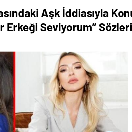
asındaki Aşk İddiasıyla Ko
 Bir Erkeği Seviyorum” Sözl