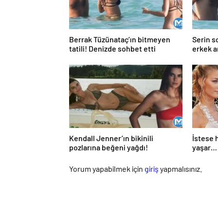
Berrak Tüzünataç’ın bitmeyen
Serin s
tatili! Denizde sohbet etti
erkek a
Kendall Jenner’ın bikinili
İstese 
pozlarına beğeni yağdı!
yaşar… 
çıktı, c
düştü
Yorum yapabilmek için
giriş
yapmalısınız.