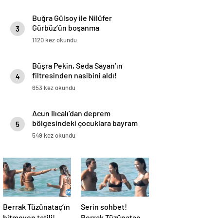
Buğra Gülsoy ile Nilüfer
Gürbüz’ün boşanma
3
protokolündeki gizli detay!
1120 kez okundu
Büşra Pekin, Seda Sayan’ın
filtresinden nasibini aldı!
4
653 kez okundu
Acun Ilıcalı’dan deprem
bölgesindeki çocuklara bayram
5
sürprizi
549 kez okundu
Berrak Tüzünataç’ın
Serin sohbet!
bitmeyen tatili!
Berrak Tüzünataç