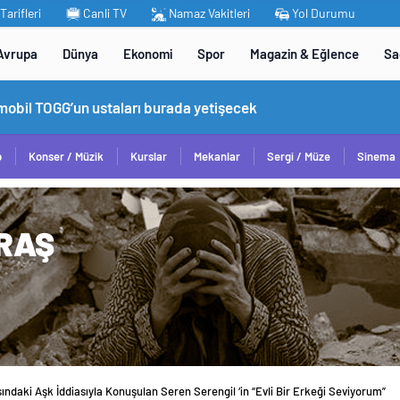
arifleri
Canli TV
Namaz Vakitleri
Yol Durumu
Avrupa
Dünya
Ekonomi
Spor
Magazin & Eğlence
Sa
omobil TOGG’un ustaları burada yetişecek
p
Konser / Müzik
Kurslar
Mekanlar
Sergi / Müze
Sinema
ındaki Aşk İddiasıyla Konuşulan Seren Serengil ‘in “Evli Bir Erkeği Seviyorum”