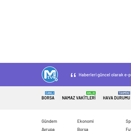
Haberleri güncel olarak e-po
CANLI
ANLIK
TAHMİNİ
BORSA
NAMAZ VAKITLERI
HAVA DURUMU
Gündem
Ekonomi
Sp
Avrupa
Borsa
Fu