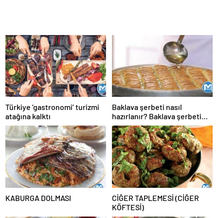
Türkiye ‘gastronomi’ turizmi
Baklava şerbeti nasıl
atağına kalktı
hazırlanır? Baklava şerbeti
ölçüsü, kıvamı, tarifi
KABURGA DOLMASI
CİĞER TAPLEMESİ (CİĞER
KÖFTESİ)