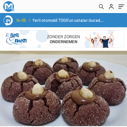
14:05
/
Yerli otomobil TOGG’un ustaları burada yetişecek