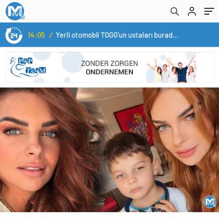
kendilerine benzemiyor
14:05
/
Yerli otomobil TOGG’un ustaları burada yetişecek