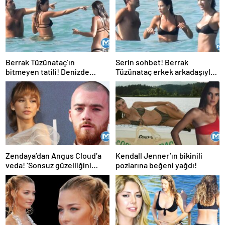
Berrak Tüzünataç’ın
Serin sohbet! Berrak
bitmeyen tatili! Denizde
Tüzünataç erkek arkadaşıyla
sohbet etti
tatilde…
Zendaya’dan Angus Cloud’a
Kendall Jenner’ın bikinili
veda! ‘Sonsuz güzelliğini
pozlarına beğeni yağdı!
anlatmaya kelimeler yetmez’